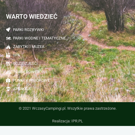
WARTO WIEDZIEĆ
PARKI ROZRYWKI
PARKI WODNE I TEMATYCZNE
ZABYTKI I MUZEA
SPA
GDZIE ZJEŚĆ
TRASY ROWEROWE
PUNKTY WIDOKOWE
ATRAKCJE
© 2021 WczasyCampingi.pl. Wszytkie prawa zastrzeżone.
Realizacja: IPR.PL