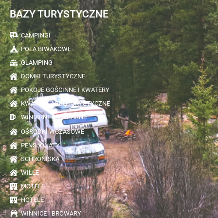
BAZY TURYSTYCZNE
CAMPINGI
POLA BIWAKOWE
GLAMPING
DOMKI TURYSTYCZNE
POKOJE GOŚCINNE I KWATERY
KWATERY AGROTURYSTYCZNE
WINIARNIE I PIWIARNIE
OŚRODKI WCZASOWE
PENSJONATY
SCHRONISKA
WILLE
MOTELE
HOTELE
WINNICE I BROWARY