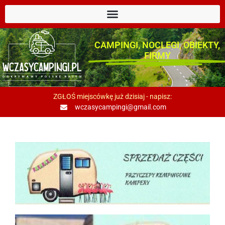
CAMPINGI, NOCLEGI, OBIEKTY,
FIRMY
ZGŁOŚ miejscówkę już dzisiaj - napisz:
wczasycampingi@gmail.com