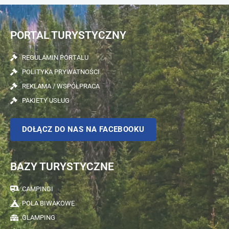
PORTAL TURYSTYCZNY
REGULAMIN PORTALU
POLITYKA PRYWATNOŚCI
REKLAMA / WSPÓŁPRACA
PAKIETY USŁUG
DOŁĄCZ DO NAS NA FACEBOOKU
BAZY TURYSTYCZNE
CAMPINGI
POLA BIWAKOWE
GLAMPING