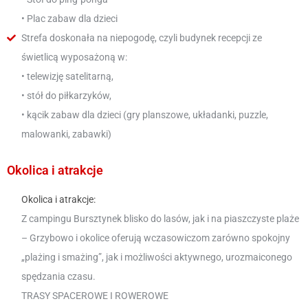
• Plac zabaw dla dzieci
Strefa doskonała na niepogodę, czyli budynek recepcji ze
świetlicą wyposażoną w:
• telewizję satelitarną,
• stół do piłkarzyków,
• kącik zabaw dla dzieci (gry planszowe, układanki, puzzle,
malowanki, zabawki)
Okolica i atrakcje
Okolica i atrakcje:
Z campingu Bursztynek blisko do lasów, jak i na piaszczyste plaże
– Grzybowo i okolice oferują wczasowiczom zarówno spokojny
„plażing i smażing”, jak i możliwości aktywnego, urozmaiconego
spędzania czasu.
TRASY SPACEROWE I ROWEROWE