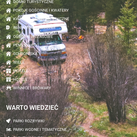
DOMKI TURYSTYCZNE
POKOJE GOŚCINNE I KWATERY
KWATERY AGROTURYSTYCZNE
WINIARNIE I PIWIARNIE
OŚRODKI WCZASOWE
PENSJONATY
SCHRONISKA
WILLE
MOTELE
HOTELE
WINNICE I BROWARY
WARTO WIEDZIEĆ
PARKI ROZRYWKI
PARKI WODNE I TEMATYCZNE