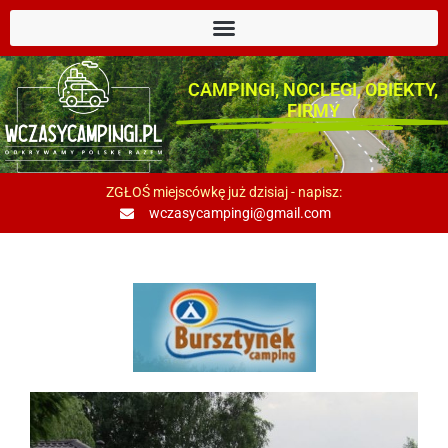
CAMPINGI, NOCLEGI, OBIEKTY,
FIRMY
ZGŁOŚ miejscówkę już dzisiaj - napisz:
wczasycampingi@gmail.com