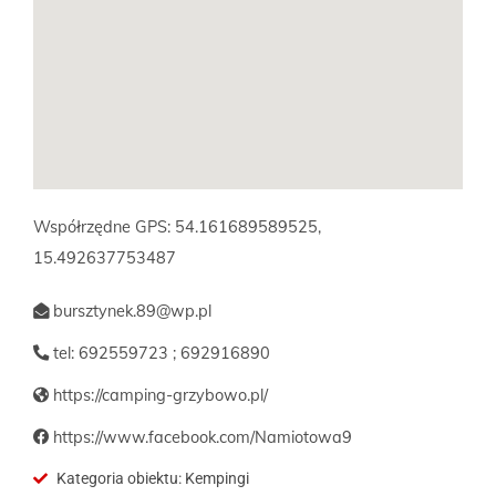
Współrzędne GPS: 54.161689589525,
15.492637753487
bursztynek.89@wp.pl
tel: 692559723 ; 692916890
https://camping-grzybowo.pl/
https://www.facebook.com/Namiotowa9
Kategoria obiektu: Kempingi