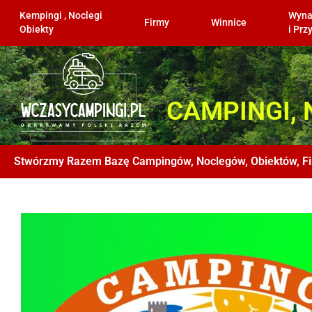
Kempingi , Noclegi
Wyna
Firmy
Winnice
Obiekty
i Pr
CAMPINGI, 
Stwórzmy Razem Bazę Campingów, Noclegów, Obiektów, Fi