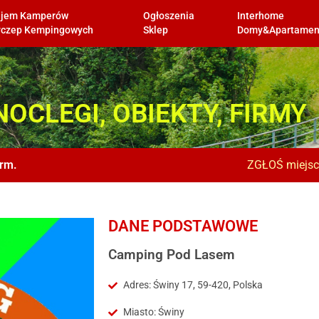
jem Kamperów
Ogłoszenia
Interhome
zyczep Kempingowych
Sklep
Domy&Apartamen
NOCLEGI, OBIEKTY, FIRMY
rm.
ZGŁOŚ miejscó
DANE PODSTAWOWE
Camping Pod Lasem
Adres: Świny 17, 59-420, Polska
Miasto: Świny