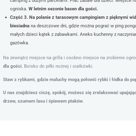
camping z dużymi parcelami. Plac zabaw dla dzieci. Miejsce n
ogniska.
W letnim sezonie basen dla gości.
Część 3.
Na polanie z tarasowym campingiem z pięknymi wi
biesiadna
na deszczowe dni, gdzie można pograć w ping ponga,
małych dzieci kątek z zabawkami. Aneks kuchenny z naczynia
gazówka.
Na zewnątrz miejsce na grilla i osobno miejsce na zrobienie ogn
dla gości.
Boisko do piłki nożnej i siatkówki.
Staw z rybkami, gdzie maluchy mogą połowić rybki i łódka do po
U nas znajdziesz ciszę, spokój, możesz się zrelaksować upajaj
drzew, szumem lasu i śpiewem ptaków.