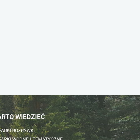
RTO WIEDZIEĆ
PARKI ROZRYWKI
PARKI WODNE I TEMATYCZNE