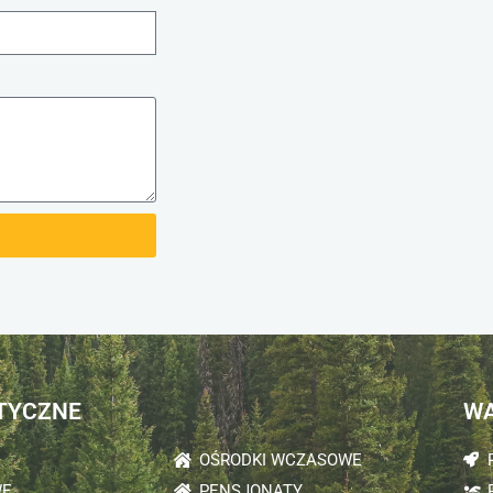
TYCZNE
WA
OŚRODKI WCZASOWE
WE
PENSJONATY