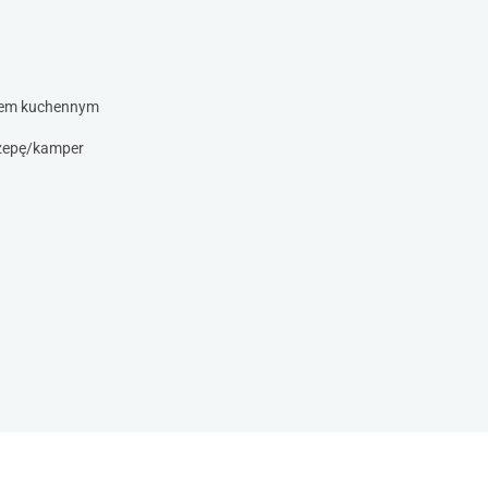
sem kuchennym
czepę/kamper