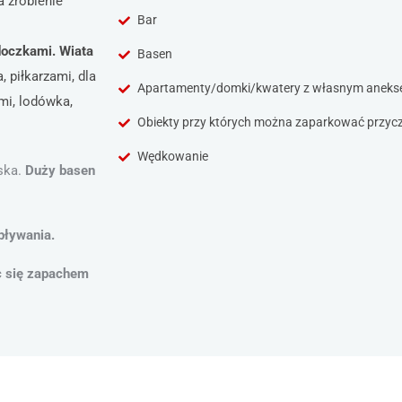
a zrobienie
Bar
doczkami.
Wiata
Basen
 piłkarzami, dla
Apartamenty/domki/kwatery z własnym anek
mi, lodówka,
Obiekty przy których można zaparkować przy
Wędkowanie
iska.
Duży basen
pływania.
ąc się zapachem