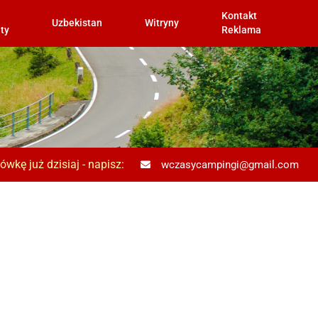
Kontakt
Uzbekistan
Witryny
ty
Reklama
wkę już dzisiaj - napisz:
wczasycampingi@gmail.com