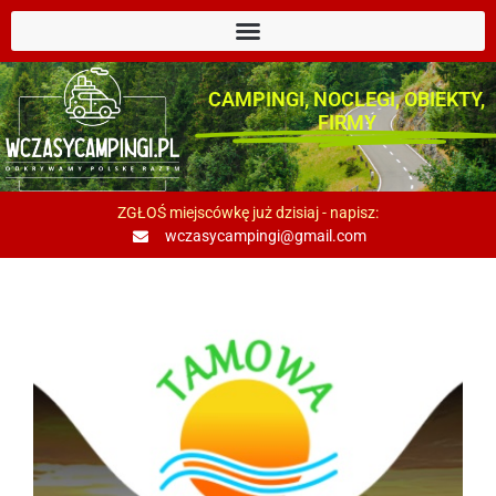
CAMPINGI, NOCLEGI, OBIEKTY,
FIRMY
ZGŁOŚ miejscówkę już dzisiaj - napisz:
wczasycampingi@gmail.com