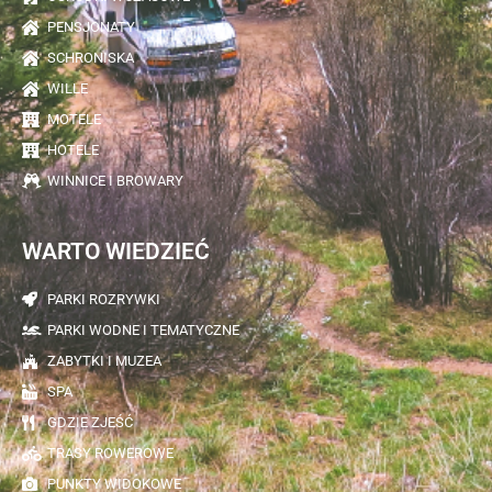
PENSJONATY
SCHRONISKA
WILLE
MOTELE
HOTELE
WINNICE I BROWARY
WARTO WIEDZIEĆ
PARKI ROZRYWKI
PARKI WODNE I TEMATYCZNE
ZABYTKI I MUZEA
SPA
GDZIE ZJEŚĆ
TRASY ROWEROWE
PUNKTY WIDOKOWE