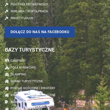
POLITYKA PRYWATNOŚCI
REKLAMA / WSPÓŁPRACA
PAKIETY USŁUG
DOŁĄCZ DO NAS NA FACEBOOKU
BAZY TURYSTYCZNE
CAMPINGI
POLA BIWAKOWE
GLAMPING
DOMKI TURYSTYCZNE
POKOJE GOŚCINNE I KWATERY
KWATERY AGROTURYSTYCZNE
WINIARNIE I PIWIARNIE
OŚRODKI WCZASOWE