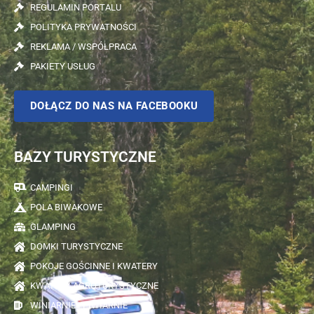
REGULAMIN PORTALU
POLITYKA PRYWATNOŚCI
REKLAMA / WSPÓŁPRACA
PAKIETY USŁUG
DOŁĄCZ DO NAS NA FACEBOOKU
BAZY TURYSTYCZNE
CAMPINGI
POLA BIWAKOWE
GLAMPING
DOMKI TURYSTYCZNE
POKOJE GOŚCINNE I KWATERY
KWATERY AGROTURYSTYCZNE
WINIARNIE I PIWIARNIE