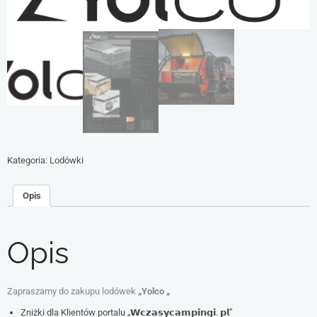
Kategoria:
Lodówki
Opis
Opis
Zapraszamy do zakupu lodówek
„Yolco „
Zniżki dla Klientów portalu „𝗪𝗰𝘇𝗮𝘀𝘆𝗰𝗮𝗺𝗽𝗶𝗻𝗴𝗶. 𝗽𝗹”