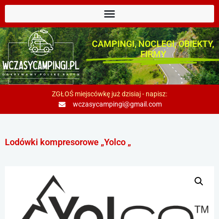
CAMPINGI, NOCLEGI, OBIEKTY,
FIRMY
ZGŁOŚ miejscówkę już dzisiaj - napisz:
wczasycampingi@gmail.com
Lodówki kompresorowe „Yolco „