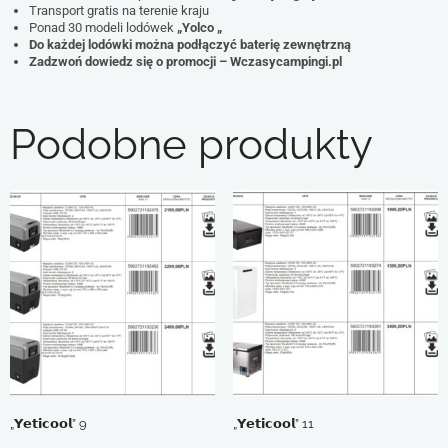
Transport gratis na terenie kraju
Ponad 30 modeli lodówek
„Yolco „
Do każdej lodówki można podłączyć baterię zewnętrzną
Zadzwoń dowiedz się o promocji – Wczasycampingi.pl
Podobne produkty
„𝗬𝗲𝘁𝗶𝗰𝗼𝗼𝗹” 9
„𝗬𝗲𝘁𝗶𝗰𝗼𝗼𝗹” 11