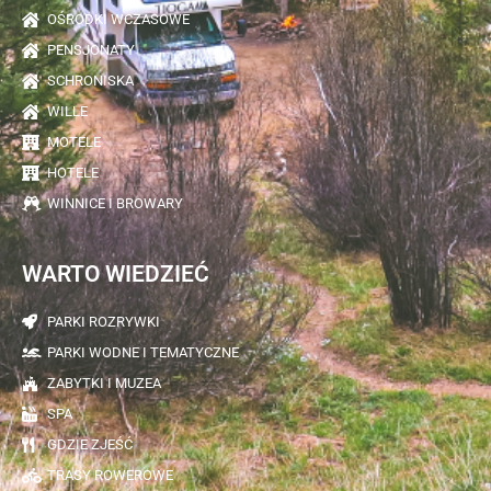
OŚRODKI WCZASOWE
PENSJONATY
SCHRONISKA
WILLE
MOTELE
HOTELE
WINNICE I BROWARY
WARTO WIEDZIEĆ
PARKI ROZRYWKI
PARKI WODNE I TEMATYCZNE
ZABYTKI I MUZEA
SPA
GDZIE ZJEŚĆ
TRASY ROWEROWE