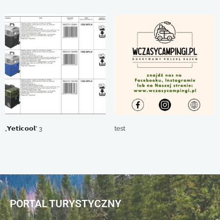
„𝗬𝗲𝘁𝗶𝗰𝗼𝗼𝗹” 3
test
PORTAL TURYSTYCZNY