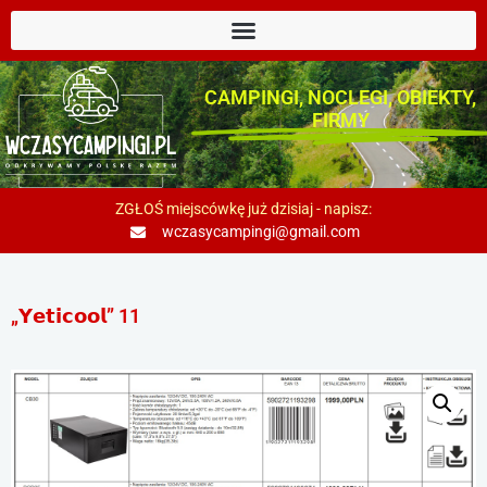
CAMPINGI, NOCLEGI, OBIEKTY,
FIRMY
ZGŁOŚ miejscówkę już dzisiaj - napisz:
wczasycampingi@gmail.com
„𝗬𝗲𝘁𝗶𝗰𝗼𝗼𝗹” 11