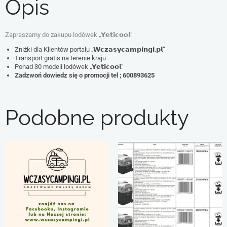
Opis
Zapraszamy do zakupu lodówek „𝗬𝗲𝘁𝗶𝗰𝗼𝗼𝗹”
Zniżki dla Klientów portalu „𝗪𝗰𝘇𝗮𝘀𝘆𝗰𝗮𝗺𝗽𝗶𝗻𝗴𝗶.𝗽𝗹”
Transport gratis na terenie kraju
Ponad 30 modeli lodówek „𝗬𝗲𝘁𝗶𝗰𝗼𝗼𝗹”
Zadzwoń dowiedz się o promocji tel ; 600893625
Podobne produkty