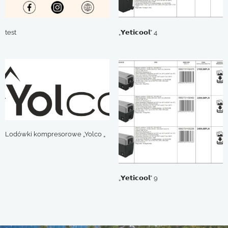
test
„𝗬𝗲𝘁𝗶𝗰𝗼𝗼𝗹” 4
Lodówki kompresorowe „Yolco „
„𝗬𝗲𝘁𝗶𝗰𝗼𝗼𝗹” 9