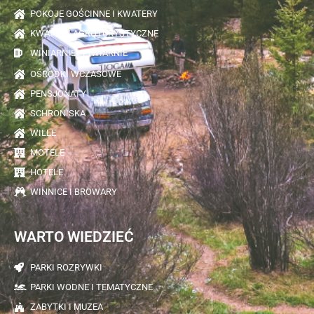
POKOJE GOŚCINNE I KWATERY
KWATERY AGROTURYSTYCZNE
WINIARNIE I PIWIARNIE
OŚRODKI WCZASOWE
PENSJONATY
SCHRONISKA
WILLE
MOTELE
HOTELE
WINNICE I BROWARY
WARTO WIEDZIEĆ
PARKI ROZRYWKI
PARKI WODNE I TEMATYCZNE
ZABYTKI I MUZEA