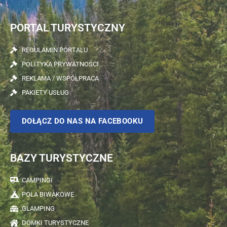
PORTAL TURYSTYCZNY
REGULAMIN PORTALU
POLITYKA PRYWATNOŚCI
REKLAMA / WSPÓŁPRACA
PAKIETY USŁUG
DOŁĄCZ DO NAS NA FACEBOOKU
BAZY TURYSTYCZNE
CAMPINGI
POLA BIWAKOWE
GLAMPING
DOMKI TURYSTYCZNE