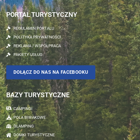
PORTAL TURYSTYCZNY
REGULAMIN PORTALU
POLITYKA PRYWATNOŚCI
REKLAMA / WSPÓŁPRACA
PAKIETY USŁUG
DOŁĄCZ DO NAS NA FACEBOOKU
BAZY TURYSTYCZNE
CAMPINGI
POLA BIWAKOWE
GLAMPING
DOMKI TURYSTYCZNE