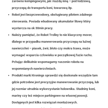
zarówno kempingowymi, jak i każdą inną – pod łodziową,
przyczepą do transportu koni, towarową itp.
Robot jest bezprzewodowy, obsługiwany pilotem zdalnego
sterowania. Posiada wbudowany akumulator litowy który
wystarcza na ok 30min pracy.
Należy pamiętać, że Robot Trolley to nie klasyczny mover,
dlatego w przypadku manewrowania przyczepą na luźnej
nawierzchni – piasek, żwir, błoto czy mokra trawa, może
wymagać wsparcia człowieka w początkowej fazie ruchu.
Pchając delikatnie wspomagamy ruszenie robota na
wspomnianych nawierzchniach.
Produkt marki Kronings sprawdzi się doskonale wszędzie tam
gdzie potrzebne jest precyzyjne manewrowanie przyczepą, lub
jej rozmiar utrudnia wykorzystanie holownika. Stadniny koni,
mariny czy też miejsce parkingowe na własnej posesji.
Dostępnych jest kilka rozwiązań montażowych.