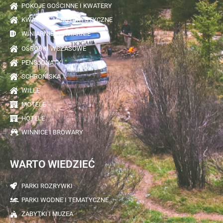
POKOJE GOŚCINNE I KWATERY
KWATERY AGROTURYSTYCZNE
WINIARNIE I PIWIARNIE
OŚRODKI WCZASOWE
PENSJONATY
SCHRONISKA
WILLE
MOTELE
HOTELE
WINNICE I BROWARY
WARTO WIEDZIEĆ
PARKI ROZRYWKI
PARKI WODNE I TEMATYCZNE
ZABYTKI I MUZEA