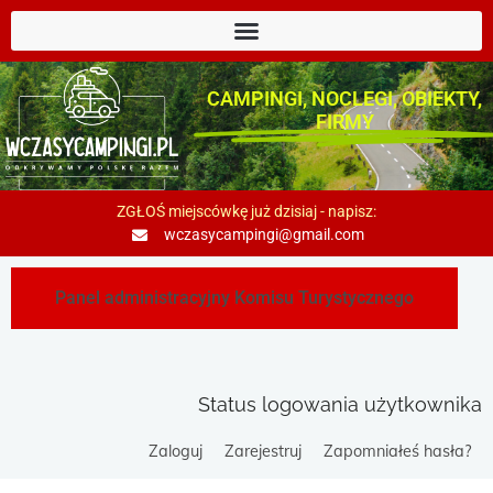
CAMPINGI, NOCLEGI, OBIEKTY,
FIRMY
ZGŁOŚ miejscówkę już dzisiaj - napisz:
wczasycampingi@gmail.com
Panel administracyjny Komisu Turystycznego
Status logowania użytkownika
Zaloguj
Zarejestruj
Zapomniałeś hasła?