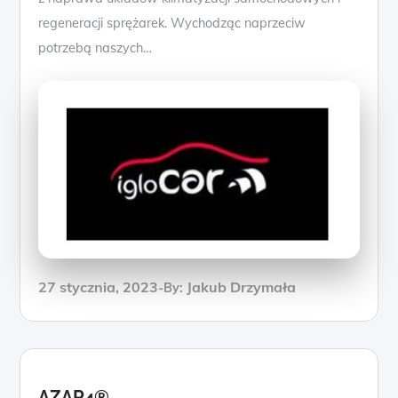
regeneracji sprężarek. Wychodząc naprzeciw
potrzebą naszych…
27 stycznia, 2023
Jakub Drzymała
By:
AZAR4®