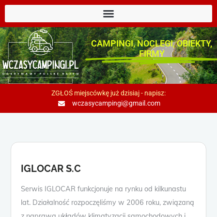
CAMPINGI, NOCLEGI, OBIEKTY,
FIRMY
ZGŁOŚ miejscówkę już dzisiaj - napisz:
wczasycampingi@gmail.com
IGLOCAR S.C
Serwis IGLOCAR funkcjonuje na rynku od kilkunastu
lat. Działalność rozpoczęliśmy w 2006 roku, związaną
z naprawa układów klimatyzacji samochodowych i