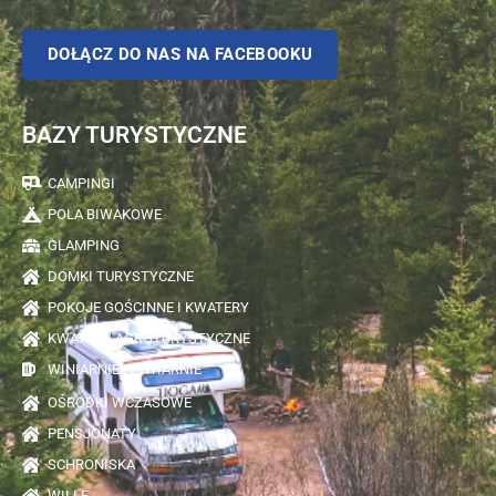
DOŁĄCZ DO NAS NA FACEBOOKU
BAZY TURYSTYCZNE
CAMPINGI
POLA BIWAKOWE
GLAMPING
DOMKI TURYSTYCZNE
POKOJE GOŚCINNE I KWATERY
KWATERY AGROTURYSTYCZNE
WINIARNIE I PIWIARNIE
OŚRODKI WCZASOWE
PENSJONATY
SCHRONISKA
WILLE