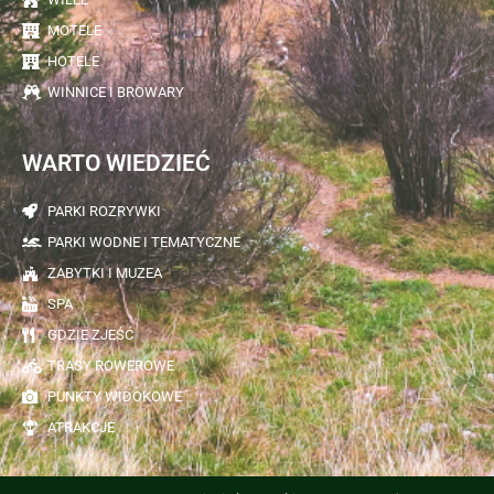
MOTELE
HOTELE
WINNICE I BROWARY
WARTO WIEDZIEĆ
PARKI ROZRYWKI
PARKI WODNE I TEMATYCZNE
ZABYTKI I MUZEA
SPA
GDZIE ZJEŚĆ
TRASY ROWEROWE
PUNKTY WIDOKOWE
ATRAKCJE